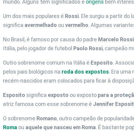
mundo. Alguns têm significados e
origens
bem interes
Um dos mais populares é
Rossi
. Ele surgiu a partir do 
significa
avermelhado
ou
vermelho
. Algumas variant
No Brasil, é famoso por causa do padre
Marcelo Rossi
Itália, pelo jogador de futebol
Paolo Rossi
, campeão m
Outro sobrenome comum na Itália é
Esposito
. Associ
pelos pais biológicos na
roda dos expostos
. Era uma 
recém-nascidos eram colocados para ficar à disposiç
Esposito
significa
exposto
ou exposto
para a proteç
atriz famosa com esse sobrenome é
Jennifer Esposi
O sobrenome
Romano
, outro campeão de popularidade 
Roma
ou
aquele que nasceu em Roma
. É bastante po