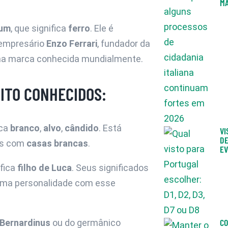
MA
rum
, que significa
ferro
. Ele é
 empresário
Enzo Ferrari
, fundador da
ma marca conhecida mundialmente.
ITO CONHECIDOS:
ica
branco
,
alvo
,
cândido
. Está
VI
DE
es com
casas brancas
.
EV
ifica
filho de Luca
. Seus significados
Uma personalidade com esse
CO
Bernardinus
ou do germânico