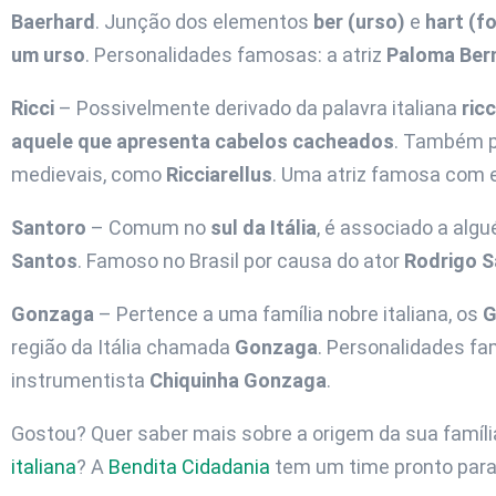
Baerhard
. Junção dos elementos
ber (urso)
e
hart (f
um urso
. Personalidades famosas: a atriz
Paloma Ber
Ricci
– Possivelmente derivado da palavra italiana
ricc
aquele que apresenta cabelos cacheados
. Também p
medievais, como
Ricciarellus
. Uma atriz famosa com
Santoro
– Comum no
sul da Itália
, é associado a al
Santos
. Famoso no Brasil por causa do ator
Rodrigo S
Gonzaga
– Pertence a uma família nobre italiana, os
G
região da Itália chamada
Gonzaga
. Personalidades f
instrumentista
Chiquinha Gonzaga
.
Gostou? Quer saber mais sobre a origem da sua famíli
italiana
? A
Bendita Cidadania
tem um time pronto para 