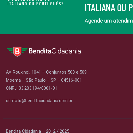
ITALIANO OU PORTUGUÊS?
ITALIANA OU 
Agende um atendime
Av. Rouxinol, 1041 – Conjuntos 508 e 509
Moema – São Paulo – SP – 04516-001
CNPJ: 33.203.194/0001-81
contato@benditacidadania.com.br
Bendita Cidadania – 2012 / 2025