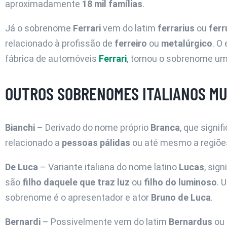
aproximadamente
18 mil famílias
.
Já o sobrenome
Ferrari
vem do latim
ferrarius
ou
fer
relacionado à profissão de
ferreiro
ou
metalúrgico
. O
fábrica de automóveis
Ferrari
, tornou o sobrenome u
OUTROS SOBRENOMES ITALIANOS MU
Bianchi
– Derivado do nome próprio
Branca
, que signif
relacionado a
pessoas pálidas
ou até mesmo a regiõ
De Luca
– Variante italiana do nome latino
Lucas
, sign
são
filho daquele que traz luz
ou
filho do luminoso
. 
sobrenome é o apresentador e ator
Bruno de Luca
.
Bernardi
– Possivelmente vem do latim
Bernardus
ou