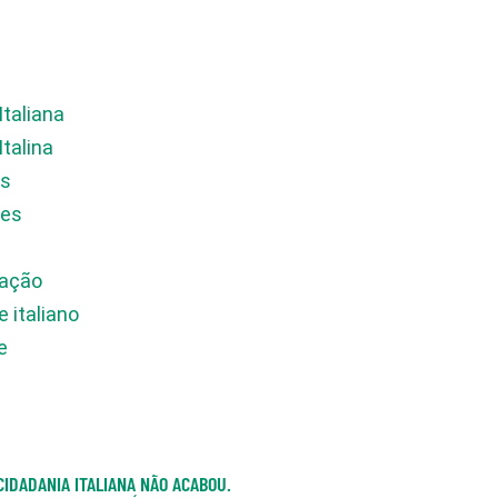
Italiana
Italina
os
des
ação
 italiano
e
CIDADANIA ITALIANA NÃO ACABOU.