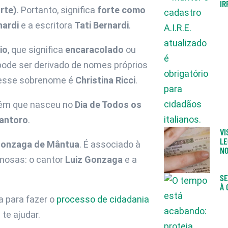
IR
orte)
. Portanto, significa
forte como
nardi
e a escritora
Tati Bernardi
.
io
, que significa
encaracolado
ou
ode ser derivado de nomes próprios
 esse sobrenome é
Christina Ricci
.
guém que nasceu no
Dia de Todos os
antoro
.
VI
LE
onzaga de Mântua
. É associado à
NO
amosas: o cantor
Luiz Gonzaga
e a
SE
À 
a para fazer o
processo de cidadania
te ajudar.