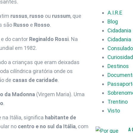
santes.
A.I.R.E
latim
russus
,
russo
ou
russum
, que
Blog
es são
Russo
e
Rosso
.
Cidadania 
e do cantor
Reginaldo Rossi
. Na
Cidadania 
undial em 1982.
Consulad
Curiosida
ado a crianças que eram deixadas
Destinos
roda cilíndrica giratória onde os
Document
ão de
casas de caridade
.
Passaporte
Sobrenom
ão da Madonna
(Virgem Maria). Uma
Trentino
to
.
Visto
na Itália, significa
habitante de
pular no
centro e no sul da Itália
, com
A 