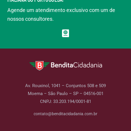
Agende um atendimento exclusivo com um de
nossos consultores.
Av. Rouxinol, 1041 – Conjuntos 508 e 509
Moema – São Paulo – SP – 04516-001
CNPJ: 33.203.194/0001-81
contato@benditacidadania.com.br