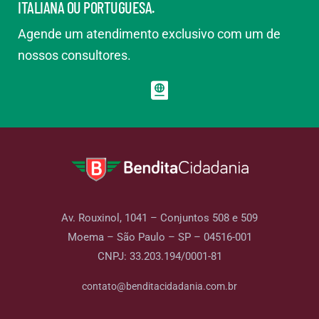
ITALIANA OU PORTUGUESA.
Agende um atendimento exclusivo com um de
nossos consultores.
Av. Rouxinol, 1041 – Conjuntos 508 e 509
Moema – São Paulo – SP – 04516-001
CNPJ: 33.203.194/0001-81
contato@benditacidadania.com.br