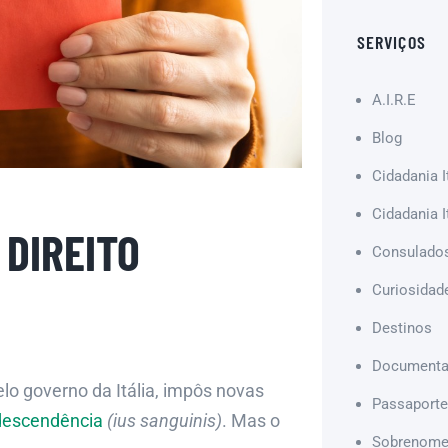
SERVIÇOS
A.I.R.E
Blog
Cidadania I
Cidadania I
 DIREITO
Consulado
Curiosidad
Destinos
Document
lo governo da Itália, impôs novas
Passaporte 
 descendência
(ius sanguinis)
. Mas o
Sobrenom