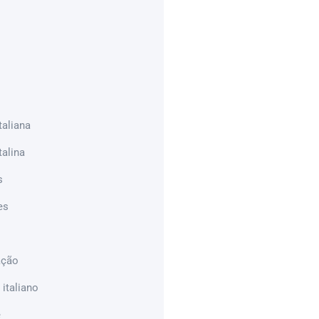
taliana
talina
s
es
ação
italiano
e