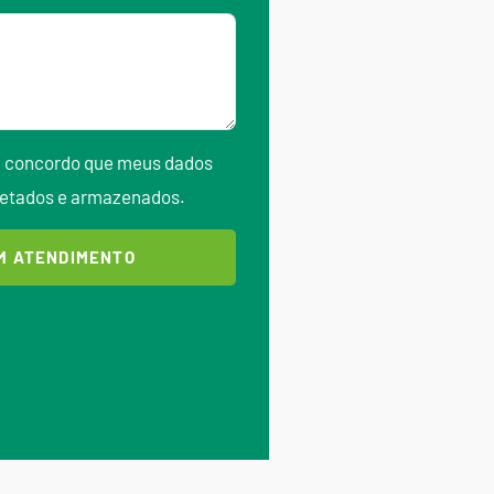
Eu concordo que meus dados
letados e armazenados.
UM ATENDIMENTO