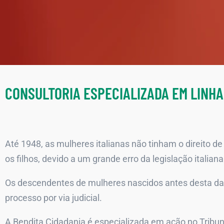
CONSULTORIA ESPECIALIZADA EM LINH
Até 1948, as mulheres italianas não tinham o direito de
os filhos, devido a um grande erro da legislação italiana
Os descendentes de mulheres nascidos antes desta dat
processo por via judicial.
A Bendita Cidadania é especializada em ação no Tribu