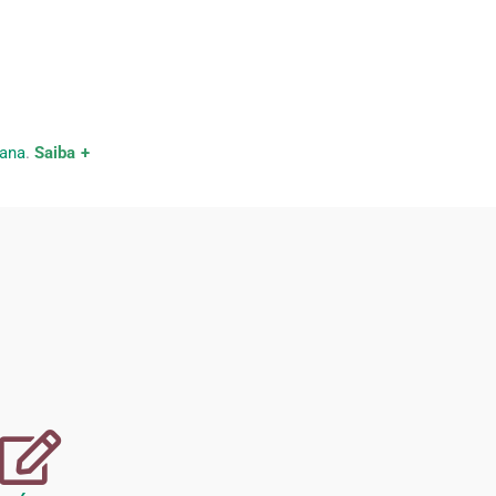
iana
.
Saiba +