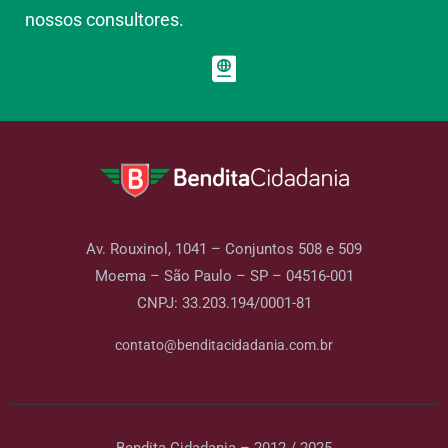
nossos consultores.
Av. Rouxinol, 1041 – Conjuntos 508 e 509
Moema – São Paulo – SP – 04516-001
CNPJ: 33.203.194/0001-81
contato@benditacidadania.com.br
Bendita Cidadania – 2012 / 2025