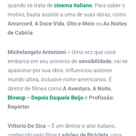
quando se trata de
cinema italiano
. Para saber o
motivo, basta assistir a uma de suas obras, como
Amarcord
,
A Doce Vida
,
Oito e Meio
ou
As Noites
de Cabíria
.
Michelangelo Antonioni –
Uma vez que você
embarca em seu universo de
sensibilidade
, vai se
apaixonar por sua obra. Influenciou autores
mundo afora, inclusive norte-americanos. É
diretor de filmes como
A Aventura
,
A Noite
,
Blowup – Depois Daquele Beijo
e
Profissão:
Repórter
.
Vittorio De Sica –
É um diretor e ator italiano,
conhecido pelo filme
Ladrões de Bicicleta
, uma