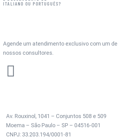
ITALIANO OU PORTUGUÊS?
NÃO ESPERE MAIS.
REALIZE HOJE MESMO O SONHO DA SUA CIDADANIA ITALIANA
OU PORTUGUESA.
Agende um atendimento exclusivo com um de
nossos consultores.
Av. Rouxinol, 1041 – Conjuntos 508 e 509
Moema – São Paulo – SP – 04516-001
CNPJ: 33.203.194/0001-81